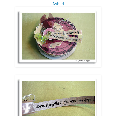
Åshild